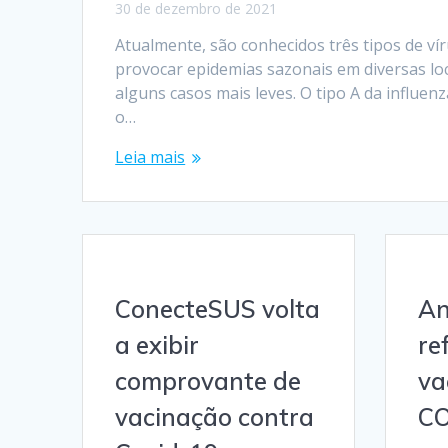
30 de dezembro de 2021
Atualmente, são conhecidos três tipos de víru
provocar epidemias sazonais em diversas l
alguns casos mais leves. O tipo A da influenz
o…
Leia mais
ConecteSUS volta
An
a exibir
re
comprovante de
va
vacinação contra
CO