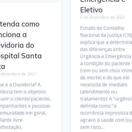
Eletivo
6 de dezembro de 2021
tenda como
Estudo do Conselho
nciona a
Nacional da Justiça (CNJ
explica que a determin
vidoria do
das diferenças entre
spital Santa
Urgência e Emergência
a condição do paciente
ta
(com ou sem risco imin
 dezembro de 2021
de morte) e do que ele
ue é a Ouvidoria? A
necessita de imediato
idoria tem o objetivo
(atendimento ou
uvir o cliente/paciente,
tratamento). A “urgênci
mpanhantes e pessoas
definida como “a
comunidade em geral,
ocorrência imprevista 
ante livre
agravo à saúde com ou
ifestação,
sem risco…