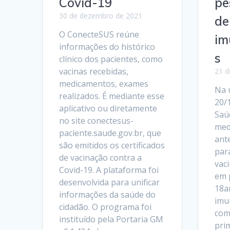
Covid-19
pe
30 de dezembro de 2021
de
O ConecteSUS reúne
im
informações do histórico
s
clínico dos pacientes, como
vacinas recebidas,
21 d
medicamentos, exames
Na 
realizados. É mediante esse
20/1
aplicativo ou diretamente
Saú
no site conectesus-
med
paciente.saude.gov.br, que
ant
são emitidos os certificados
par
de vacinação contra a
vac
Covid-19. A plataforma foi
em 
desenvolvida para unificar
18a
informações da saúde do
imu
cidadão. O programa foi
com
instituído pela Portaria GM
pri