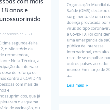
ssoas com mais
Organização Mundial d
 18 anos e
Saúde (OMS) declarou 
surgimento de uma no
unossuprimido
doença provocada por
vírus do tipo coronavír
a Covid-19. Foi conside
e dezembro de 2021
uma emergência de sa
última segunda-feira,
pública de interesse
2, o Ministério da
internacional, com alto
de recomendou,
risco de se espalhar pa
iante Nota Técnica, a
outros países ao redor
ecipação do intervalo
mundo. Em março de 20
a dose de reforço de
a…
inas contra a COVID-19
pessoas com mais de
Leia mais
nos e
nossuprimidos, que já
pletaram o esquema
mário de vacinação, ou