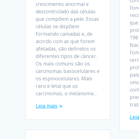
com
crescimento anormal e
Fon
descontrolado das células
rec
que compõem a pele. Essas
que
células se dispõem
prof
formando camadas e, de
198
acordo com as que forem
Nac
afetadas, são definidos os
Fon
diferentes tipos de câncer.
cerc
Os mais comuns são os
pro
carcinomas basocelulares e
país
os espinocelulares. Mais
uma
raro e letal que os
cont
carcinomas, o melanoma…
pre
tra
Leia mais
Lei