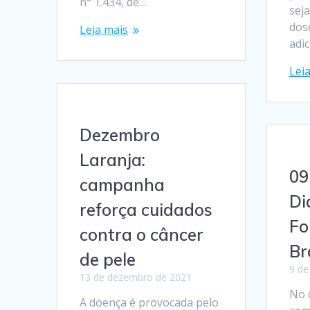
n° 1.434, de…
sej
dos
Leia mais
adic
Lei
Dezembro
Laranja:
09
campanha
Di
reforça cuidados
Fo
contra o câncer
Br
de pele
9 de
13 de dezembro de 2021
No 
A doença é provocada pelo