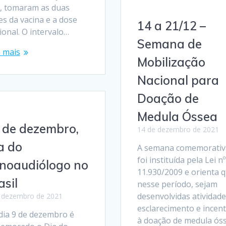
a, tomaram as duas
es da vacina e a dose
14 a 21/12 –
ional. O intervalo…
Semana de
a mais
Mobilização
Nacional para
Doação de
Medula Óssea
 de dezembro,
14 de dezembro de 2021
a do
A semana comemorativ
foi instituída pela Lei nº
noaudiólogo no
11.930/2009 e orienta q
asil
nesse período, sejam
desenvolvidas atividade
 dezembro de 2021
esclarecimento e incent
dia 9 de dezembro é
à doação de medula ós