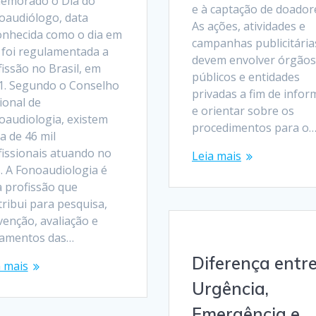
emorado o Dia do
e à captação de doador
oaudiólogo, data
As ações, atividades e
onhecida como o dia em
campanhas publicitária
 foi regulamentada a
devem envolver órgãos
issão no Brasil, em
públicos e entidades
1. Segundo o Conselho
privadas a fim de infor
ional de
e orientar sobre os
oaudiologia, existem
procedimentos para o
a de 46 mil
fissionais atuando no
Leia mais
. A Fonoaudiologia é
 profissão que
ribui para pesquisa,
venção, avaliação e
tamentos das…
Diferença entr
a mais
Urgência,
Emergência e