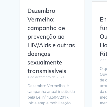
Dezembro
Vermelho:
En
campanha de
fu
prevenção ao
Ou
HIV/Aids e outras
Ho
doenças
Ri
2 de
sexualmente
O q
transmissíveis
Ouv
4 de dezembro de 2021
de o
Dezembro Vermelho, é
aco
campanha anual instituída
da 
pela Lei nº 13.504/2017,
medi
inicia ampla mobilização
man