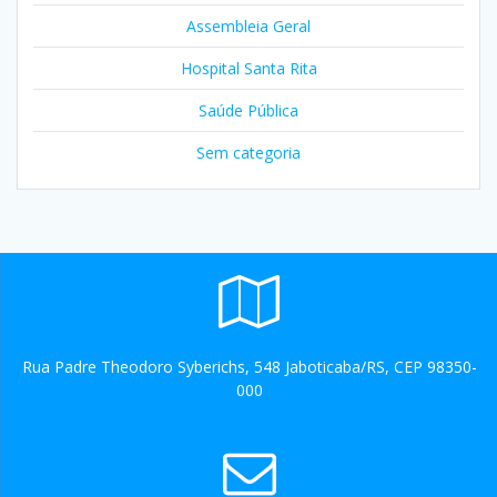
Assembleia Geral
Hospital Santa Rita
Saúde Pública
Sem categoria
Rua Padre Theodoro Syberichs, 548 Jaboticaba/RS, CEP 98350-
000