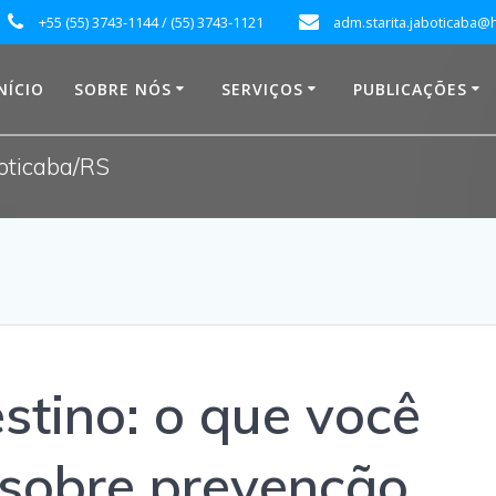
+55 (55) 3743-1144 / (55) 3743-1121
adm.starita.jaboticaba@
NÍCIO
SOBRE NÓS
SERVIÇOS
PUBLICAÇÕES
boticaba/RS
stino: o que você
 sobre prevenção,