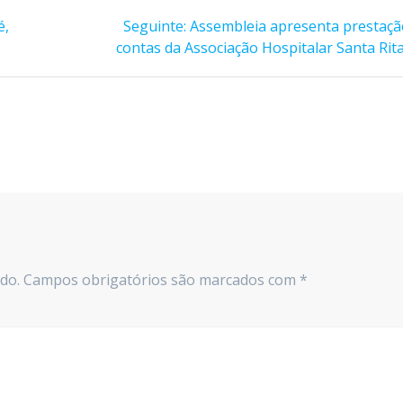
Post
é,
Seguinte:
Assembleia apresenta prestaçã
seguinte:
contas da Associação Hospitalar Santa Rit
do.
Campos obrigatórios são marcados com
*