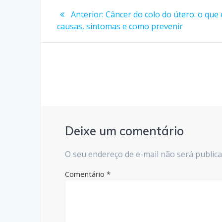
Navegação
Post
Anterior:
Câncer do colo do útero: o que 
anterior:
de
causas, sintomas e como prevenir
Post
Deixe um comentário
O seu endereço de e-mail não será publica
Comentário
*