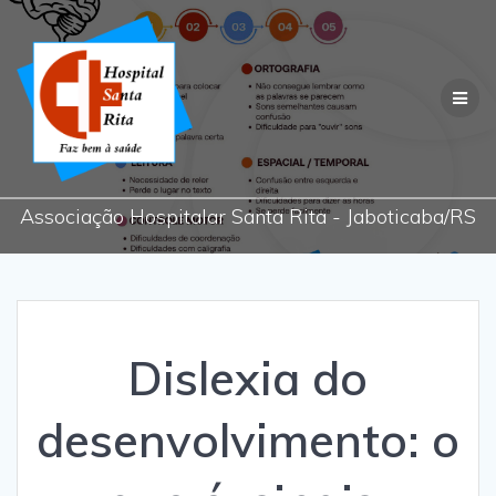
Skip
to
content
Associação Hospitalar Santa Rita - Jaboticaba/RS
Dislexia do
desenvolvimento: o