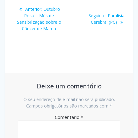
Navegação
Post
Anterior:
Outubro
de
anterior:
Post
Rosa – Mês de
Seguinte:
Paralisia
seguinte:
Sensibilização sobre o
Cerebral (PC)
Post
Câncer de Mama
Deixe um comentário
O seu endereço de e-mail não será publicado.
Campos obrigatórios são marcados com
*
Comentário
*