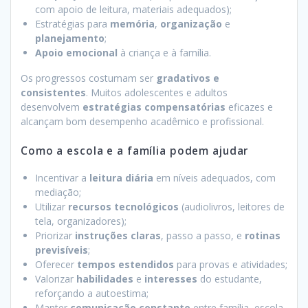
com apoio de leitura, materiais adequados);
Estratégias para
memória
,
organização
e
planejamento
;
Apoio emocional
à criança e à família.
Os progressos costumam ser
gradativos e
consistentes
. Muitos adolescentes e adultos
desenvolvem
estratégias compensatórias
eficazes e
alcançam bom desempenho acadêmico e profissional.
Como a escola e a família podem ajudar
Incentivar a
leitura diária
em níveis adequados, com
mediação;
Utilizar
recursos tecnológicos
(audiolivros, leitores de
tela, organizadores);
Priorizar
instruções claras
, passo a passo, e
rotinas
previsíveis
;
Oferecer
tempos estendidos
para provas e atividades;
Valorizar
habilidades
e
interesses
do estudante,
reforçando a autoestima;
Manter
comunicação constante
entre família, escola