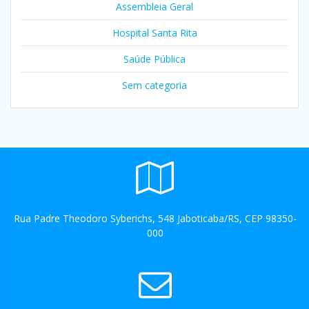
Assembleia Geral
Hospital Santa Rita
Saúde Pública
Sem categoria
Rua Padre Theodoro Syberichs, 548 Jaboticaba/RS, CEP 98350-
000